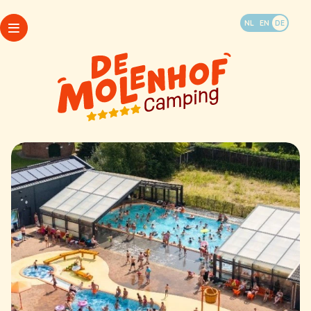
Urlaub buchen
NL
EN
DE
WhatsApp
Pakete
Camping
Öffnungszeiten
Unterkünfte
Mein Molenhof
Last-Minute-Angebote
FAQ
Aktivitäten und Erlebnisse
Lageplan
Kontakt & Infos
Camping
Unterkünfte
Last-Minute-Angebote
Aktivitäten und Erlebnisse
WhatsApp
Kontakt & Infos
Pakete
Öffnungszeiten
Mein Molenhof
FAQ
Lageplan