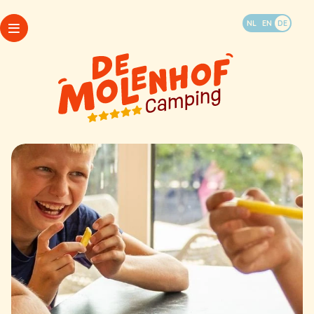
Urlaub buchen
NL
EN
DE
WhatsApp
Pakete
Camping
Öffnungszeiten
Unterkünfte
Mein Molenhof
Last-Minute-Angebote
FAQ
Aktivitäten und Erlebnisse
Lageplan
Kontakt & Infos
Camping
Unterkünfte
Last-Minute-Angebote
Aktivitäten und Erlebnisse
WhatsApp
Kontakt & Infos
Pakete
Öffnungszeiten
Mein Molenhof
FAQ
Lageplan