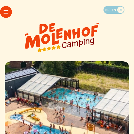
Urlaub buchen
NL
EN
DE
WhatsApp
Pakete
Camping
Öffnungszeiten
Unterkünfte
Mein Molenhof
Last-Minute-Angebote
FAQ
Aktivitäten und Erlebnisse
Lageplan
Kontakt & Infos
Camping
Unterkünfte
Last-Minute-Angebote
Aktivitäten und Erlebnisse
WhatsApp
Kontakt & Infos
Pakete
Öffnungszeiten
Mein Molenhof
FAQ
Lageplan