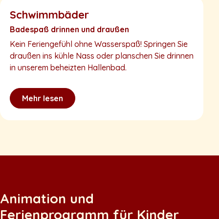
Schwimmbäder
P
Badespaß drinnen und draußen
P
Kein Feriengefühl ohne Wasserspaß! Springen Sie
D
draußen ins kühle Nass oder planschen Sie drinnen
d
in unserem beheizten Hallenbad.
z
Mehr lesen
Animation und
Ferienprogramm für Kinder